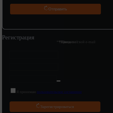
Отправить
Регистрация
* Введите свой e-mail
* Пароль
* Логин
* Ваш e-mail
Я принимаю
пользовательское соглашение
Зарегистрироваться